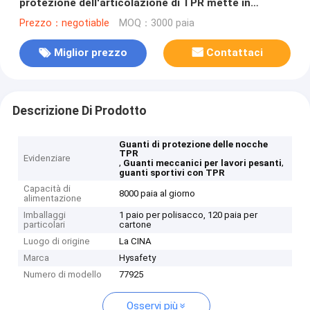
protezione dell'articolazione di TPR mette in
mostra i guanti
Prezzo：negotiable
MOQ：3000 paia
Miglior prezzo
Contattaci
Descrizione Di Prodotto
Guanti di protezione delle nocche
TPR
Evidenziare
,
,
Guanti meccanici per lavori pesanti
guanti sportivi con TPR
Capacità di
8000 paia al giorno
alimentazione
Imballaggi
1 paio per polisacco, 120 paia per
particolari
cartone
Luogo di origine
La CINA
Marca
Hysafety
Numero di modello
77925
Osservi più