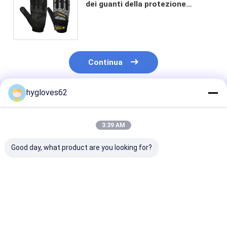
dei guanti della protezione
dell'articolazione di TPR mette in
mostra i guanti
Continua
hygloves62
Prodotti Raccomandati
3:39 AM
Good day, what product are you looking for?
Thinsulate che
Palma pratica
Dovere superio
allinea destrezza di
dell'unità di
Gloves Medium
Gloves Heavy Duty
elaborazione di
meccanico dell