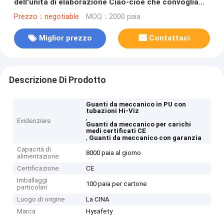
dell'unità di elaborazione Ciao-cioè che convoglia
CE certificato
Prezzo：negotiable
MOQ：2000 paia
Miglior prezzo
Contattaci
Descrizione Di Prodotto
Guanti da meccanico in PU con
tubazioni Hi-Viz
,
Evidenziare
Guanti da meccanico per carichi
medi certificati CE
,
Guanti da meccanico con garanzia
Capacità di
8000 paia al giorno
alimentazione
Certificazione
CE
Imballaggi
100 paia per cartone
particolari
Luogo di origine
La CINA
Marca
Hysafety