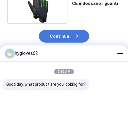
CE indossano i guanti
Continua
hygloves62
Prodotti Raccomandati
7:49 AM
Good day, what product are you looking for?
I meccanici veloci
Il CE di cuoio
Anti vibrazione
dell'unità di
sintetico durevole
guanti della m
elaborazione di
riflettente EN388 ha
del meccanico 