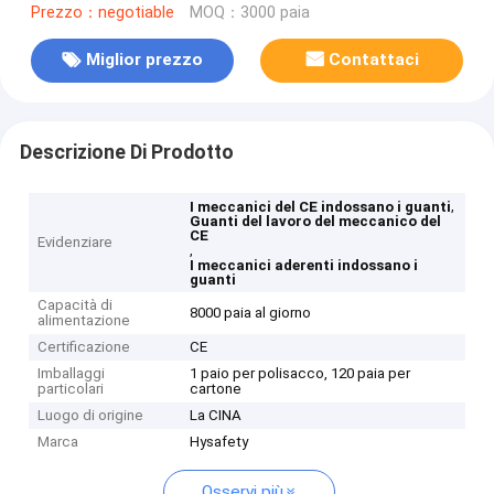
Prezzo：negotiable
MOQ：3000 paia
Miglior prezzo
Contattaci
Descrizione Di Prodotto
,
I meccanici del CE indossano i guanti
Guanti del lavoro del meccanico del
CE
Evidenziare
,
I meccanici aderenti indossano i
guanti
Capacità di
8000 paia al giorno
alimentazione
Certificazione
CE
Imballaggi
1 paio per polisacco, 120 paia per
particolari
cartone
Luogo di origine
La CINA
Marca
Hysafety
Osservi più