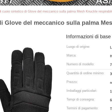
 cuoio sintetico di Glove del meccanico sulla palma Mesh Knuckle respirabil
di Glove del meccanico sulla palma Mes
Informazioni di base
Luogo di origine:
L
Marca:
H
Numero di modello:
7
Quantità di ordine minimo:
3
Prezzo:
n
Imballaggi particolari:
1
Tempi di consegna:
6
Termini di pagamento:
T