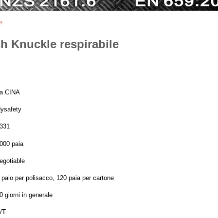
e
h Knuckle respirabile
a CINA
ysafety
331
000 paia
egotiable
 paio per polisacco, 120 paia per cartone
0 giorni in generale
/T