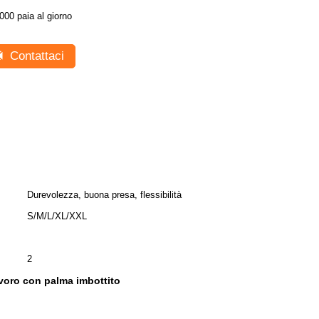
000 paia al giorno
Contattaci
Durevolezza, buona presa, flessibilità
S/M/L/XL/XXL
2
voro con palma imbottito