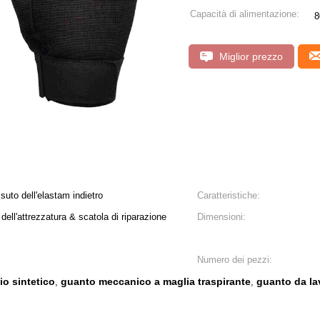
Capacità di alimentazione:
8
Miglior prezzo
suto dell'elastam indietro
Caratteristiche:
ell'attrezzatura & scatola di riparazione
Dimensioni:
Numero dei pezzi:
io sintetico
guanto meccanico a maglia traspirante
guanto da la
,
,