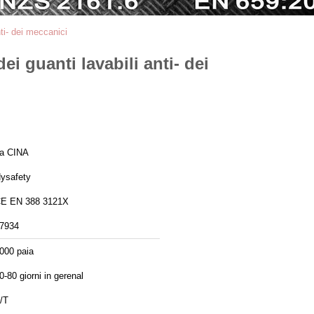
nti- dei meccanici
ei guanti lavabili anti- dei
a CINA
ysafety
E EN 388 3121X
7934
000 paia
0-80 giorni in gerenal
/T