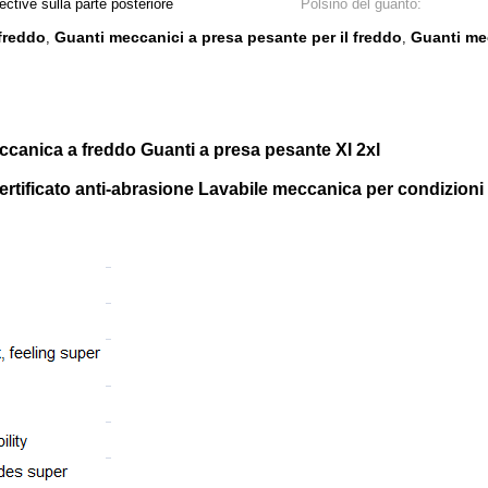
ctive sulla parte posteriore
Polsino del guanto:
 freddo
Guanti meccanici a presa pesante per il freddo
Guanti mec
,
,
ccanica a freddo Guanti a presa pesante Xl 2xl
tificato anti-abrasione Lavabile meccanica per condizioni 