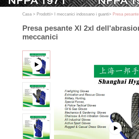
Casa
>
Prodotti
>
I meccanici indossano i guanti
>
Presa pesante X
Presa pesante Xl 2xl dell'abrasion
meccanici