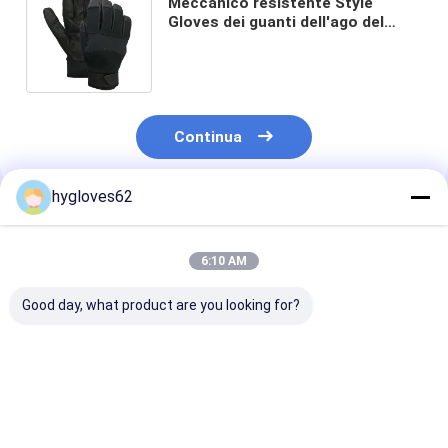
Meccanico resistente Style
Gloves dei guanti dell'ago del
Livello 5 di dimensione 7-11 della
chiusura del Velcro
Continua
hygloves62
Prodotti Raccomandati
6:10 AM
Good day, what product are you looking for?
Guanti in pelle di
Guanti in pelle di
Guanti a prova
capra resistenti agli
capra resistenti agli
ago in cuoio