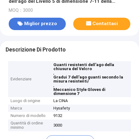
dell'ago del Livello 5 di dimensione 7-11 della
chiusura del Velcro
MOQ：3000
Miglior prezzo
Contattaci
Descrizione Di Prodotto
Guanti resistenti dell'ago della
chiusura del Velcro
,
Gradui 7 dell'ago guanti secondo la
Evidenziare
misura resistenti/
,
Meccanico Style Gloves di
dimensione 7
Luogo di origine
La CINA
Marca
Hysafety
Numero di modello
9132
Quantità di ordine
3000
minimo