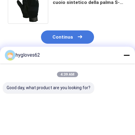
cuoio sintetico della palma S-
2XL hanno tagliato resistente
per militare
Continua
hygloves62
Prodotti Raccomandati
4:39 AM
Good day, what product are you looking for?
Guanti in pelle di
Guanti in pelle di
Guanti a prova
capra resistenti agli
capra resistenti agli
ago in cuoio
aghi XS-XL
aghi XS-XL
sintetico XS-X