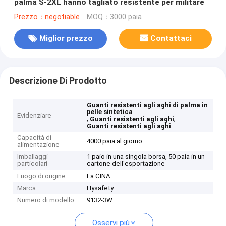
palma S-2XL hanno tagliato resistente per militare
Prezzo：negotiable
MOQ：3000 paia
Miglior prezzo
Contattaci
Descrizione Di Prodotto
Guanti resistenti agli aghi di palma in
pelle sintetica
Evidenziare
,
,
Guanti resistenti agli aghi
Guanti resistenti agli aghi
Capacità di
4000 paia al giorno
alimentazione
Imballaggi
1 paio in una singola borsa, 50 paia in un
particolari
cartone dell'esportazione
Luogo di origine
La CINA
Marca
Hysafety
Numero di modello
9132-3W
Osservi più