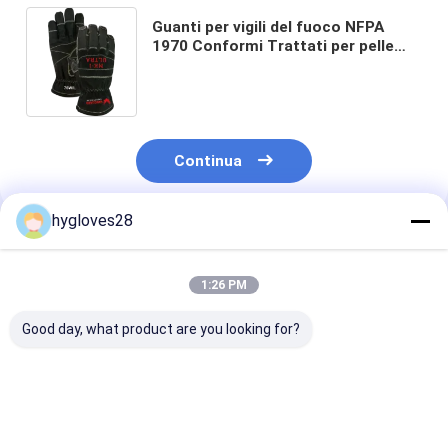
Guanti per vigili del fuoco NFPA
1970 Conformi Trattati per pelle
digitale canguro Palm Kevlar Back
Multipiù strati Nomex Kevlar Lining
Continua
hygloves28
Prodotti Raccomandati
1:26 PM
Good day, what product are you looking for?
Guanti per vigili del
Guanti per vigili del
Guanti per vigil