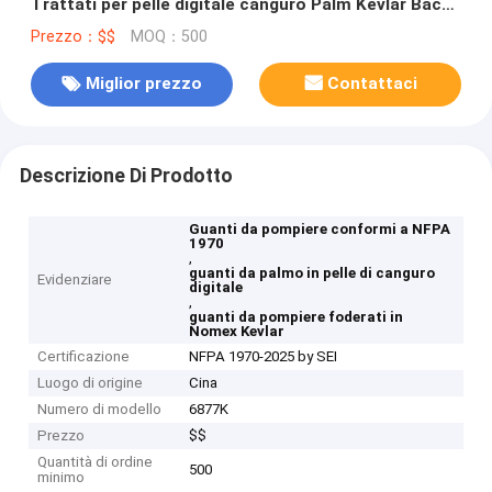
Trattati per pelle digitale canguro Palm Kevlar Back
Multipiù strati Nomex Kevlar Lining
Prezzo：$$
MOQ：500
Miglior prezzo
Contattaci
Descrizione Di Prodotto
Guanti da pompiere conformi a NFPA
1970
,
guanti da palmo in pelle di canguro
Evidenziare
digitale
,
guanti da pompiere foderati in
Nomex Kevlar
Certificazione
NFPA 1970-2025 by SEI
Luogo di origine
Cina
Numero di modello
6877K
Prezzo
$$
Quantità di ordine
500
minimo