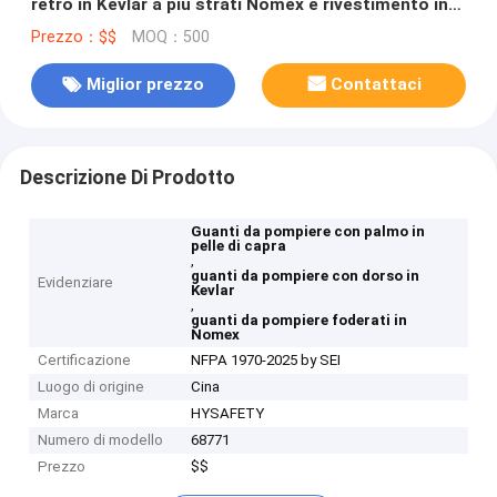
retro in Kevlar a più strati Nomex e rivestimento in
Kevlar e barriera antiumidità Porelle DXT Pro
Prezzo：$$
MOQ：500
Miglior prezzo
Contattaci
Descrizione Di Prodotto
Guanti da pompiere con palmo in
pelle di capra
,
guanti da pompiere con dorso in
Evidenziare
Kevlar
,
guanti da pompiere foderati in
Nomex
Certificazione
NFPA 1970-2025 by SEI
Luogo di origine
Cina
Marca
HYSAFETY
Numero di modello
68771
Prezzo
$$