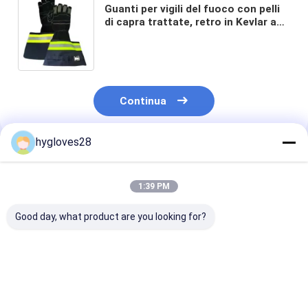
Guanti per vigili del fuoco con pelli
di capra trattate, retro in Kevlar a
più strati Nomex e rivestimento in
Kevlar e barriera antiumidità Porelle
DXT Pro
Continua
hygloves28
Prodotti Raccomandati
1:39 PM
Good day, what product are you looking for?
Guanti per vigili del
Guanti per vigili del
Guanti per vigil
fuoco Con guscio
fuoco polsino in
fuoco con gus