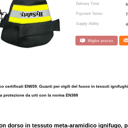
Delivery Time:
6
Payment Terms:
T
Supply Ability:
4
Miglior prezzo
co certificati EN659
Guanti per vigili del fuoco in tessuti ignifugh
,
la protezione da urti con la norma EN388
on dorso in tessuto meta-aramidico ignifugo, p