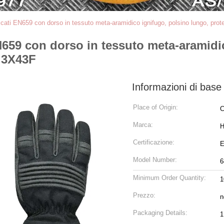
icati EN659 con dorso in tessuto meta-aramidico ignifugo, polsino lungo, pro
N659 con dorso in tessuto meta-aramidi
8 3X43F
Informazioni di base
Place of Origin:
C
Marca:
Certificazione:
E
Model Number:
6
Minimum Order Quantity:
1
Prezzo:
n
Packaging Details:
1