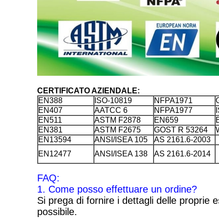
CERTIFICATO AZIENDALE:
EN388
ISO-10819
NFPA1971
EN407
AATCC 6
NFPA1977
EN511
ASTM F2878
EN659
EN381
ASTM F2675
GOST R 53264
EN13594
ANSI/ISEA 105
AS 2161.6-2003
EN12477
ANSI/ISEA 138
AS 2161.6-2014
FAQ:
1. Come posso effettuare un ordine?
Si prega di fornire i dettagli delle proprie
possibile.