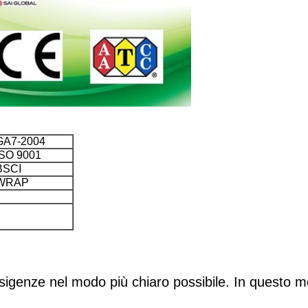
GA7-2004
ISO 9001
BSCI
WRAP
 esigenze nel modo più chiaro possibile. In questo mo