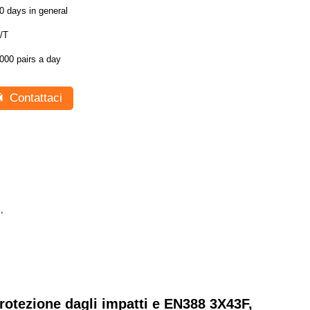
0 days in general
/T
000 pairs a day
Contattaci
i
,
rotezione dagli impatti e EN388 3X43F,