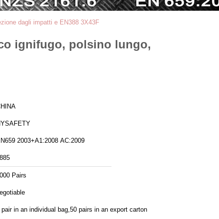
tezione dagli impatti e EN388 3X43F
co ignifugo, polsino lungo,
HINA
HYSAFETY
N659 2003+A1:2008 AC:2009
885
000 Pairs
egotiable
 pair in an individual bag,50 pairs in an export carton