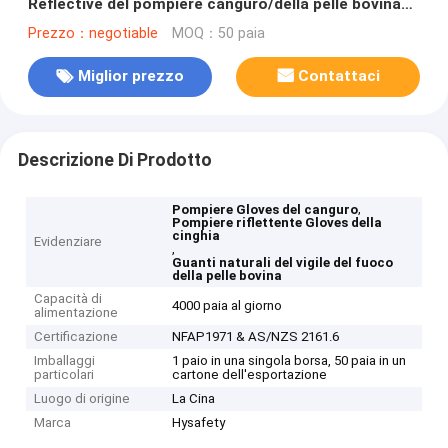
Reflective del pompiere canguro/della pelle bovina
naturale
Prezzo：negotiable
MOQ：50 paia
Miglior prezzo
Contattaci
Descrizione Di Prodotto
,
Pompiere Gloves del canguro
Pompiere riflettente Gloves della
cinghia
Evidenziare
,
Guanti naturali del vigile del fuoco
della pelle bovina
Capacità di
4000 paia al giorno
alimentazione
Certificazione
NFAP1971 & AS/NZS 2161.6
Imballaggi
1 paio in una singola borsa, 50 paia in un
particolari
cartone dell'esportazione
Luogo di origine
La Cina
Marca
Hysafety