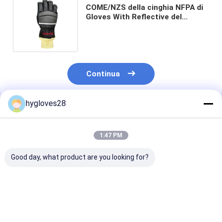
COME/NZS della cinghia NFPA di
Gloves With Reflective del
pompiere canguro/della pelle
bovina naturale
Continua
hygloves28
Prodotti Raccomandati
1:47 PM
Good day, what product are you looking for?
Guanti per vigili del
Guanti per vigili del
Guanti per vigil