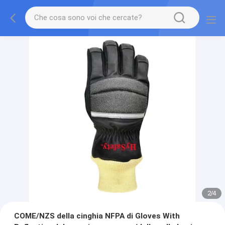
2
/
4
COME/NZS della cinghia NFPA di Gloves With