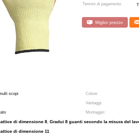
Termini di pagamento:
T
Miglior prezzo
ulti scopi
Colore:
Vantaggi:
tato
Montaggio:
lattice di dimensione 8
Gradui 8 guanti secondo la misura del lav
,
lattice di dimensione 11