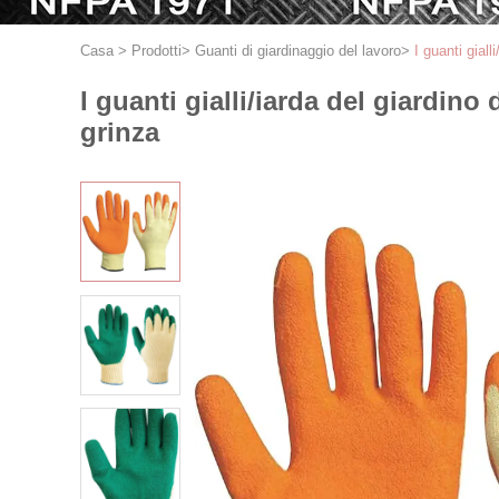
Casa
>
Prodotti
>
Guanti di giardinaggio del lavoro
>
I guanti giall
I guanti gialli/iarda del giardino
grinza