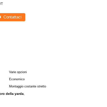
/T
Contattaci
Varie opzioni
Economico
Montaggio costante stretto
oro della yarda
,