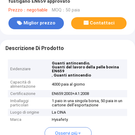
fustigano EN659 approvato
Prezzo：negotiable
MOQ：50 paia
Miglior prezzo
Contattaci
Descrizione Di Prodotto
,
Guanti antincendio
Guanti del lavoro della pelle bovina
Evidenziare
EN659
,
Guanti antincendio
Capacità di
4000 paia al giorno
alimentazione
Certificazione
EN659:2003+A1:2008
Imballaggi
1 paio in una singola borsa, 50 paia in un
particolari
cartone dell'esportazione
Luogo di origine
La CINA
Marca
Hysafety
Osservi più