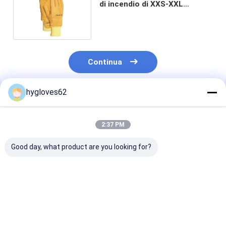
di incendio di XXS-XXL
fustigano EN659 approvato
Continua
hygloves62
Prodotti Raccomandati
2:37 PM
Good day, what product are you looking for?
Guanti per vigili del
Guanti per vigili del
Guanti per vigil
fuoco con materiali
fuoco progettati con
fuoco resistent
resistenti al calore
materiali resistenti
calore che off