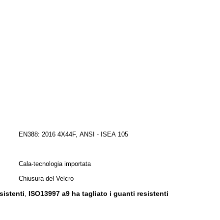
EN388: 2016 4X44F, ANSI - ISEA 105
Cala-tecnologia importata
Chiusura del Velcro
sistenti
ISO13997 a9 ha tagliato i guanti resistenti
,