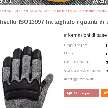
dell'ANSI di F& del livello ISO13997 ha tagliato i guanti di saldatura resisten
livello ISO13997 ha tagliato i guanti di 
Informazioni di base
Luogo di origine:
L
Marca:
H
Numero di modello:
3
Quantità di ordine minimo:
3
Imballaggi particolari:
1
Miglior prezzo