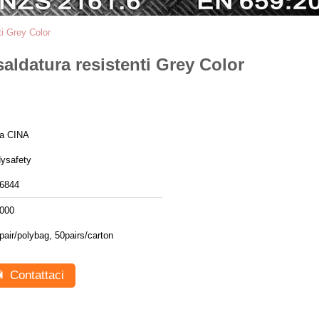
ti Grey Color
saldatura resistenti Grey Color
a CINA
ysafety
6844
000
pair/polybag, 50pairs/carton
Contattaci