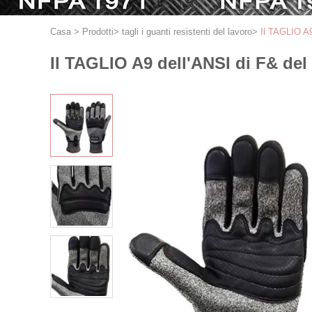
Casa
>
Prodotti
>
tagli i guanti resistenti del lavoro
>
Il TAGLIO A9 
Il TAGLIO A9 dell'ANSI di F& del 