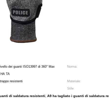
livello dei guanti ISO13997 di 360° Max
Norma:
e HA TA
trappo resistenti
Materiale:
Stile:
uanti di saldatura resistenti
A9 ha tagliato i guanti di saldatura re
,