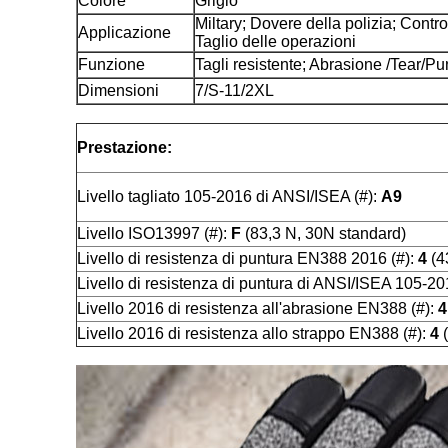
Colore
Grigio
Miltary; Dovere della polizia; Contro
Applicazione
Taglio delle operazioni
Funzione
Tagli resistente; Abrasione /Tear/P
Dimensioni
7/S-11/2XL
Prestazione:
Livello tagliato 105-2016 di ANSI/ISEA (#):
A9
Livello ISO13997 (#):
F
(83,3 N, 30N standard)
Livello di resistenza di puntura EN388 2016 (#):
4
(4
Livello di resistenza di puntura di ANSI/ISEA 105-20
Livello 2016 di resistenza all'abrasione EN388 (#):
4
Livello 2016 di resistenza allo strappo EN388 (#):
4
(