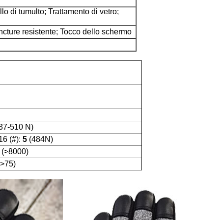
llo di tumulto; Trattamento di vetro;
uncture resistente; Tocco dello schermo
37-510 N)
16 (#):
5
(484N)
(
>
8000)
>
75)