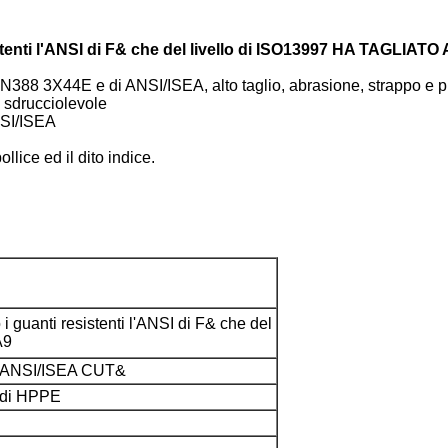
stenti l'ANSI di F& che del livello di ISO13997 HA TAGLIATO 
EN388 3X44E e di ANSI/ISEA, alto taglio, abrasione, strappo e pu
i sdrucciolevole
NSI/ISEA
lice ed il dito indice.
i guanti resistenti l'ANSI di F& che del
A9
 ANSI/ISEA CUT&
a di HPPE