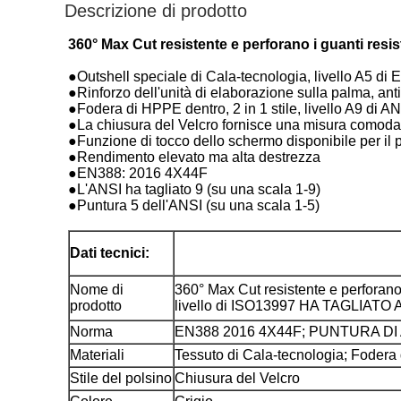
Descrizione di prodotto
360° Max Cut resistente e perforano i guanti resi
●Outshell speciale di Cala-tecnologia, livello A5 di 
●Rinforzo dell'unità di elaborazione sulla palma, ant
●Fodera di HPPE dentro, 2 in 1 stile, livello A9 di A
●La chiusura del Velcro fornisce una misura comoda
●Funzione di tocco dello schermo disponibile per il pol
●Rendimento elevato ma alta destrezza
●EN388: 2016 4X44F
●L'ANSI ha tagliato 9 (su una scala 1-9)
●Puntura 5 dell'ANSI (su una scala 1-5)
Dati tecnici:
Nome di
360° Max Cut resistente e perforano 
prodotto
livello di ISO13997 HA TAGLIATO 
Norma
EN388 2016 4X44F; PUNTURA DI
Materiali
Tessuto di Cala-tecnologia; Foder
Stile del polsino
Chiusura del Velcro